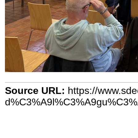
Source URL:
https://www.sdec
d%C3%A9l%C3%A9gu%C3%