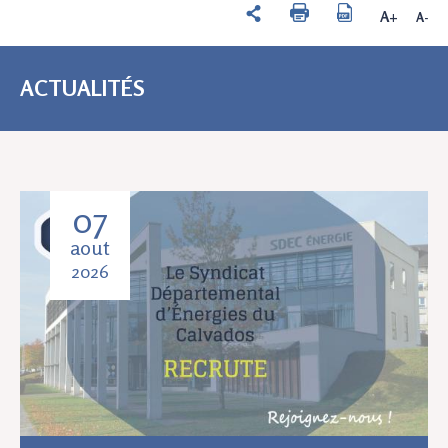
A+
A-
ACTUALITÉS
07
aout
2026