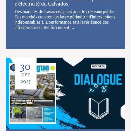
d’électricité du Calvados
Des marchés de travaux majeurs pour les réseaux publics
Ces marchés couvrent un large périmètre d’interventions
indispensables à la performance et à la résilience des
infrastructures : Renforcement,...
30
dec
2025