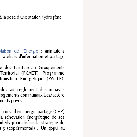
t à la pose d’une station hydrogène
Maison de l'Energie
: animations
 ateliers d'information et partage
e des territoires : Groupements
 Territorial (PCAET), Programme
ransition Energétique (PACTE),
aides au règlement des impayés
es logements communaux à caractère
ements privés
i : conseil en énergie partagé (CEP)
la rénovation énergétique de ses
deds pour définir la stratégie de
u 3 (expérimental) : Un appui au