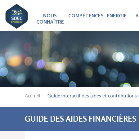
NOUS
COMPÉTENCES
ENERGIE
A
CONNAÎTRE
Accueil
___
Guide interactif des aides et contributions 
VOUS ÊTES ICI
GUIDE DES AIDES FINANCIÈRES