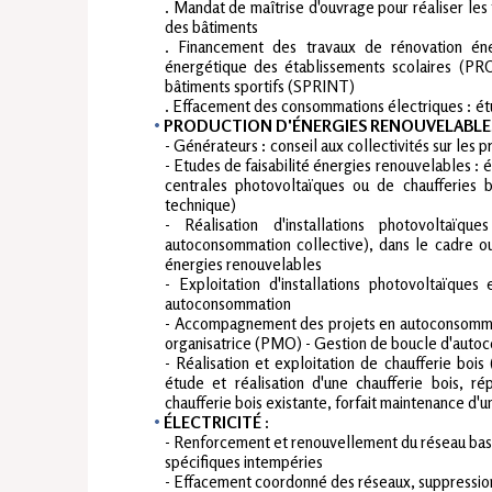
. Mandat de maîtrise d'ouvrage pour réaliser le
des bâtiments
. Financement des travaux de rénovation éne
énergétique des établissements scolaires (PR
bâtiments sportifs (SPRINT)
. Effacement des consommations électriques : é
PRODUCTION D'ÉNERGIES RENOUVELABLE
- Générateurs : conseil aux collectivités sur les 
- Etudes de faisabilité énergies renouvelables : é
centrales photovoltaïques ou de chaufferies b
technique)
- Réalisation d'installations photovoltaïq
autoconsommation collective), dans le cadre o
énergies renouvelables
- Exploitation d'installations photovoltaïques
autoconsommation
- Accompagnement des projets en autoconsommat
organisatrice (PMO) - Gestion de boucle d'auto
- Réalisation et exploitation de chaufferie boi
étude et réalisation d'une chaufferie bois, r
chaufferie bois existante, forfait maintenance d'u
ÉLECTRICITÉ :
- Renforcement et renouvellement du réseau bass
spécifiques intempéries
- Effacement coordonné des réseaux, suppressio