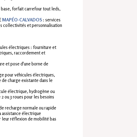
 base, forfait carrefour tout leds,
E
MAPÉO-CALVADOS
: services
 collectivités et personnalisation
les électriques : fourniture et
triques, raccordement et
ture et pose d'une borne de
rge pour véhicules électriques,
re de charge existante dans le
icule électrique, hydrogène ou
 2 ou 3 roues pour les besoins
e de recharge normale ou rapide
 assistance électrique
ur leur réflexion de mobilité bas