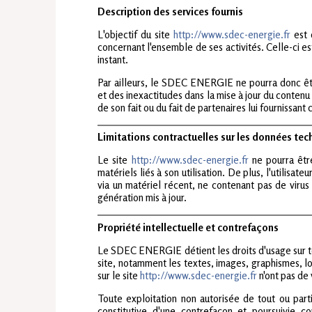
Description des services fournis
L'objectif du site
http://www.sdec-energie.fr
est 
concernant l'ensemble de ses activités. Celle-ci es
instant.
Par ailleurs, le SDEC ENERGIE ne pourra donc êt
et des inexactitudes dans la mise à jour du contenu 
de son fait ou du fait de partenaires lui fournissant
Limitations contractuelles sur les données te
Le site
http://www.sdec-energie.fr
ne pourra êt
matériels liés à son utilisation. De plus, l'utilisat
via un matériel récent, ne contenant pas de virus
génération mis à jour.
Propriété intellectuelle et contrefaçons
Le SDEC ENERGIE détient les droits d'usage sur to
site, notamment les textes, images, graphismes, lo
sur le site
http://www.sdec-energie.fr
n'ont pas de 
Toute exploitation non autorisée de tout ou par
constitutive d'une contrefaçon et poursuivie c