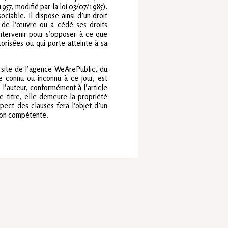
/1957, modifié par la loi 03/07/1985).
ociable. Il dispose ainsi d’un droit
i de l’œuvre ou a cédé ses droits
ntervenir pour s’opposer à ce que
torisées ou qui porte atteinte à sa
u site de l’agence WeArePublic, du
connu ou inconnu à ce jour, est
 l’auteur, conformément à l’article
e titre, elle demeure la propriété
ect des clauses fera l’objet d’un
ction compétente.