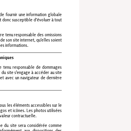
de fournir une information globale
t donc susceptible d’évoluer à tout
re tenu responsable des omissions
de son site internet, qu'elles soient
 ces informations.
chniques
re tenu responsable de dommages
eur du site s'engage à accéder au site
 et avec un navigateur de dernière
us les éléments accessibles sur le
gos et icônes. Les photos utilisées
valeur contractuelle.
tie du site sera considérée comme
onformément aux dispositions des