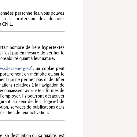
s données personnelles, vous pouvez
é à la protection des données
a CNIL.
rtain nombre de liens hypertextes
n’est pas en mesure de vérifier le
onsabilité quant à leur nature.
w.sdec-energie.fr
, un cookie peut
mporairement en mémoire ou sur le
ment qui ne permet pas d’identifier
mations relatives à la navigation de
te reconnaissent avoir été informés de
’employer. Ils pourront désactiver
urant au sein de leur logiciel de
iption, services de publications dans
maintien de leur activation.
, sa destination ou sa qualité, est