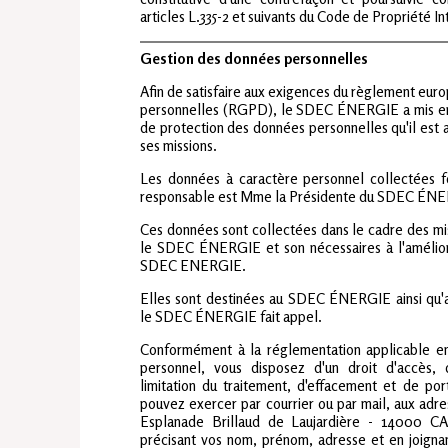
articles L.335-2 et suivants du Code de Propriété In
Gestion des données personnelles
Afin de satisfaire aux exigences du règlement eur
personnelles (RGPD), le SDEC ÉNERGIE a mis en 
de protection des données personnelles qu'il est 
ses missions.
Les données à caractère personnel collectées fo
responsable est Mme la Présidente du SDEC ÉN
Ces données sont collectées dans le cadre des mis
le SDEC ÉNERGIE et son nécessaires à l'améliora
SDEC ENERGIE.
Elles sont destinées au SDEC ÉNERGIE ainsi qu'a
le SDEC ÉNERGIE fait appel.
Conformément à la réglementation applicable e
personnel, vous disposez d'un droit d'accès, d
limitation du traitement, d'effacement et de po
pouvez exercer par courrier ou par mail, aux ad
Esplanade Brillaud de Laujardière - 14000 
précisant vos nom, prénom, adresse et en joigna