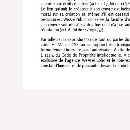
soumise aux droits d’auteur (art. 1 et 7, loi du 11/3
Le lien qui unit le créateur à son œuvre est indiss
moral sur sa création et, même s’il est dessais
pécuniaires, WeArePublic conserve la faculté d’i
son œuvre soit utilisée à des fins qu’il n’a pas au
réputation (art. 6, loi du 11/03/1957).
Par ailleurs, la reproduction de tout ou partie d
code HTML ou CSS sur un support électronique 
formellement interdite, sauf autorisation écrite de
L 122-4 du Code de Propriété intellectuelle. A c
exclusive de l’agence WeArePublic et le non-resp
constat d’huissier et de poursuite devant la juridi