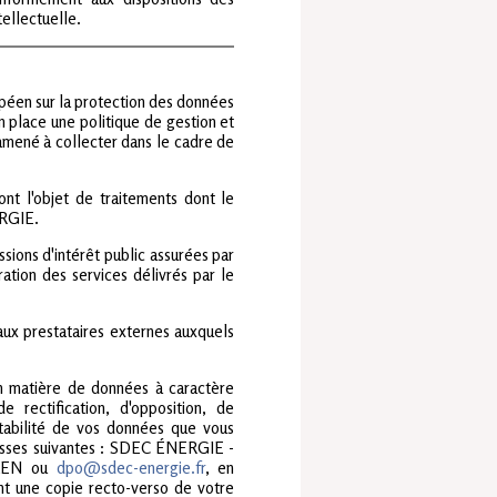
tellectuelle.
opéen sur la protection des données
place une politique de gestion et
amené à collecter dans le cadre de
nt l'objet de traitements dont le
ERGIE.
sions d'intérêt public assurées par
tion des services délivrés par le
ux prestataires externes auxquels
n matière de données à caractère
e rectification, d'opposition, de
rtabilité de vos données que vous
resses suivantes : SDEC ÉNERGIE -
CAEN ou
dpo@sdec-energie.fr
, en
nt une copie recto-verso de votre