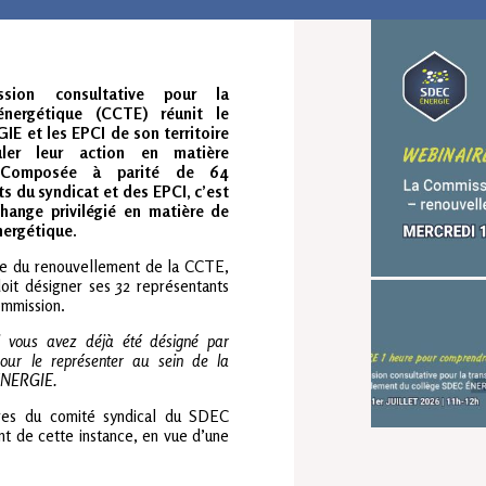
sion consultative pour la
 énergétique (CCTE) réunit le
E et les EPCI de son territoire
uler leur action en matière
. Composée à parité de 64
s du syndicat et des EPCI, c’est
change privilégié en matière de
nergétique.
re du renouvellement de la CCTE,
doit désigner ses 32 représentants
ommission.
i vous avez déjà été désigné par
our le représenter au sein de la
 ÉNERGIE.
res du comité syndical du SDEC
nt de cette instance, en vue d’une