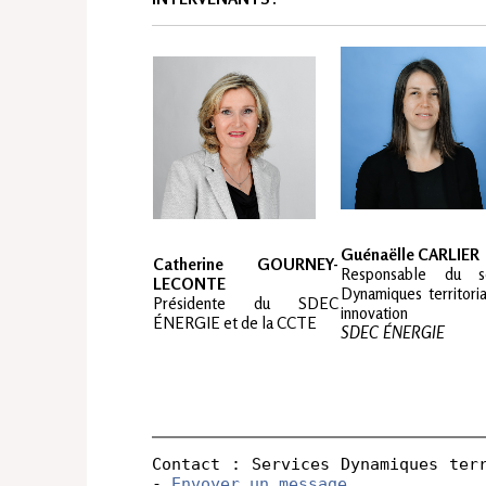
Guénaëlle CARLIER
Catherine GOURNEY-
Responsable du ser
LECONTE
Dynamiques territoria
Présidente du SDEC 
innovation
ÉNERGIE et de la CCTE
SDEC ÉNERGIE
Contact : Services Dynamiques terr
- 
Envoyer un message