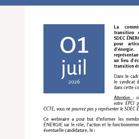
01
La commis
transition
SDEC ÉNERGI
pour artic
d’énergie
représentant
juil
un lieu d’é
transition é
Dans le cad
2026
le syndicat 
dans cette c
Attention
: s
votre EPCI p
CCTE, vous ne pourrez pas y représenter le SDEC
Ce webinaire a pour but d’informer les memb
ÉNERGIE sur le rôle, l’action et le fonctionneme
éventuelle candidature, le :