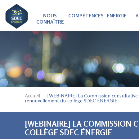
NOUS
COMPÉTENCES
ENERGIE
A
CONNAÎTRE
Accueil
___
[WEBINAIRE] La Commission consultative p
VOUS ÊTES ICI
renouvellement du collège SDEC ÉNERGIE
[WEBINAIRE] LA COMMISSION 
COLLÈGE SDEC ÉNERGIE