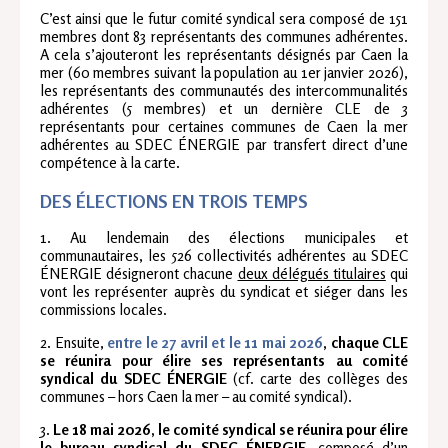
C’est ainsi que le futur comité syndical sera composé de 151
membres dont 83 représentants des communes adhérentes.
A cela s’ajouteront les représentants désignés par Caen la
mer (60 membres suivant la population au 1er janvier 2026),
les représentants des communautés des intercommunalités
adhérentes (5 membres) et un dernière CLE de 3
représentants pour certaines communes de Caen la mer
adhérentes au SDEC ÉNERGIE par transfert direct d’une
compétence à la carte.
DES ÉLECTIONS EN TROIS TEMPS
1. Au lendemain des élections municipales et
communautaires, les 526 collectivités adhérentes au SDEC
ÉNERGIE désigneront chacune
deux délégués titulaires
qui
vont les représenter auprès du syndicat et siéger dans les
commissions locales.
2. Ensuite,
entre le 27 avril et le 11 mai 2026
, chaque CLE
se réunira pour élire ses représentants au comité
syndical du SDEC ÉNERGIE
(cf. carte des collèges des
communes – hors Caen la mer – au comité syndical).
3.
Le 18 mai 2026, le comité syndical se réunira pour élire
le bureau syndical du SDEC ÉNERGIE
, composé d’un