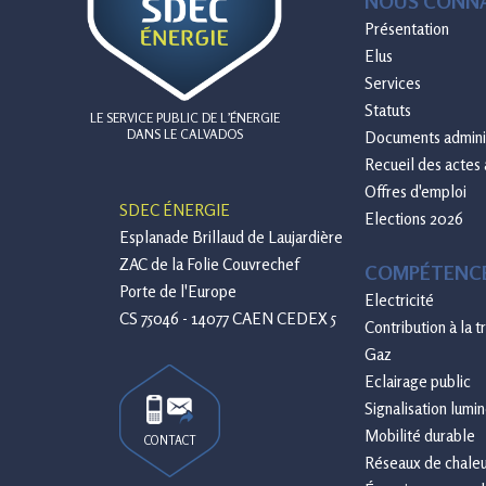
NOUS CONNA
Présentation
Elus
Services
Statuts
LE SERVICE PUBLIC DE L’ÉNERGIE
DANS LE CALVADOS
Documents adminis
Recueil des actes 
Offres d'emploi
SDEC ÉNERGIE
Elections 2026
Esplanade Brillaud de Laujardière
ZAC de la Folie Couvrechef
COMPÉTENC
Porte de l'Europe
Electricité
CS 75046 - 14077 CAEN CEDEX 5
Contribution à la 
Gaz
Eclairage public
Signalisation lumi
Mobilité durable
CONTACT
Réseaux de chaleur