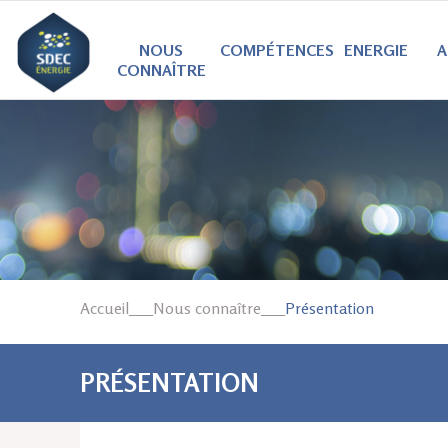
NOUS
COMPÉTENCES
ENERGIE
A
CONNAÎTRE
Accueil
___
Nous connaître
___
Présentation
VOUS ÊTES ICI
PRÉSENTATION